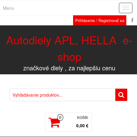
Menu
Rozba
navig
Prihlásenie / Registrovať sa
Autodiely APL, HELLA e-
shop
značkové diely , za najlepšiu cenu
KOŠÍK
0
0,00 €