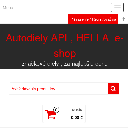
Menu
Rozba
navig
Prihlásenie / Registrovať sa
Autodiely APL, HELLA e-
shop
značkové diely , za najlepšiu cenu
KOŠÍK
0
0,00 €