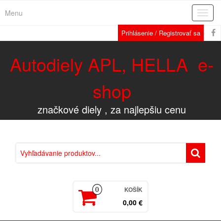
Menu
Rozba
navig
Prihlásenie / Registrovať sa
Autodiely APL, HELLA e-
shop
značkové diely , za najlepšiu cenu
KOŠÍK
0
0,00 €