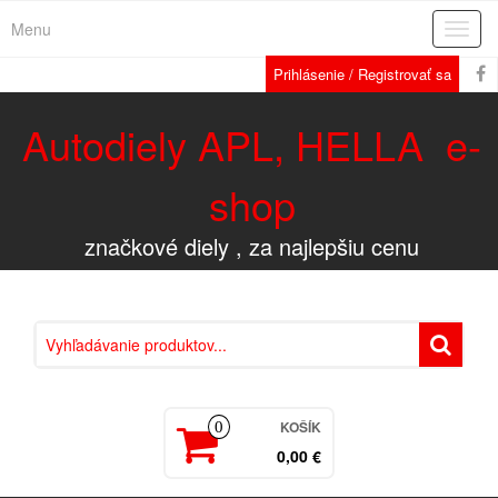
Menu
Rozba
navig
Prihlásenie / Registrovať sa
Autodiely APL, HELLA e-
shop
značkové diely , za najlepšiu cenu
KOŠÍK
0
0,00 €