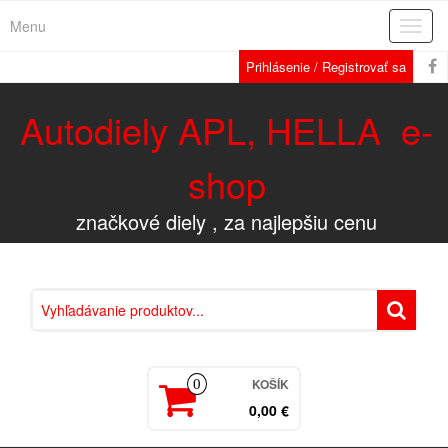
Menu
Rozba
navig
Prihlásenie / Registrovať sa
Autodiely APL, HELLA e-
shop
značkové diely , za najlepšiu cenu
KOŠÍK
0
0,00 €