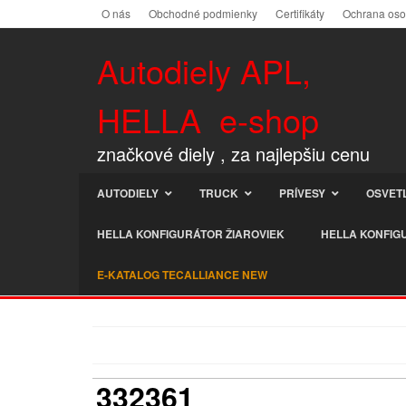
O nás
Obchodné podmienky
Certifikáty
Ochrana os
Autodiely APL,
HELLA e-shop
značkové diely , za najlepšiu cenu
AUTODIELY
TRUCK
PRÍVESY
OSVET
HELLA KONFIGURÁTOR ŽIAROVIEK
HELLA KONFIG
E-KATALOG TECALLIANCE NEW
332361