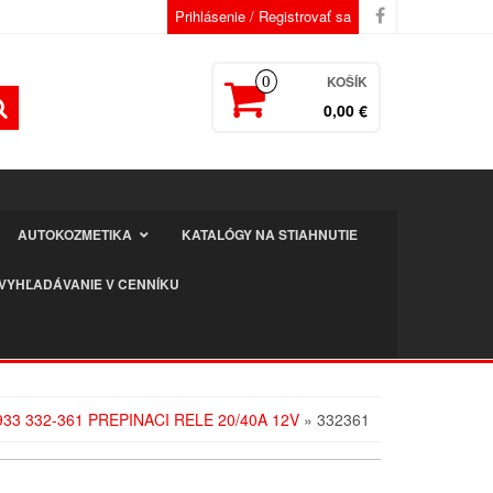
Prihlásenie / Registrovať sa
KOŠÍK
0
0,00 €
AUTOKOZMETIKA
KATALÓGY NA STIAHNUTIE
VYHĽADÁVANIE V CENNÍKU
33 332-361 PREPINACI RELE 20/40A 12V
» 332361