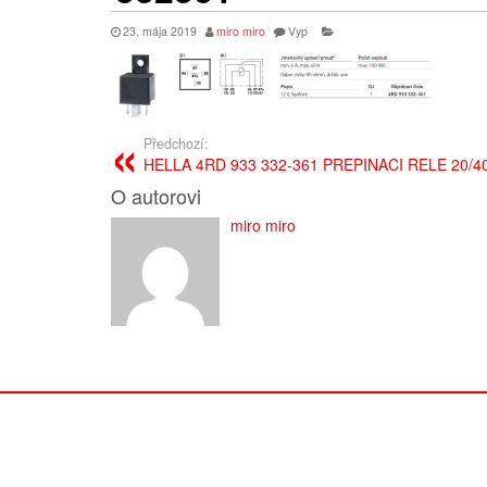
23. mája 2019
miro miro
Vyp
Předchozí:
HELLA 4RD 933 332-361 PREPINACI RELE 20/4
O autorovi
miro miro