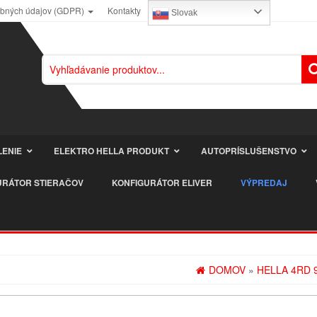
obných údajov (GDPR)
Kontakty
Slovak
LENIE
ELEKTRO HELLA PRODUKT
AUTOPRÍSLUŠENSTVO
URÁTOR STIERAČOV
KONFIGURÁTOR ELIVER
VÝPREDAJ
DOMOV
»
HELLA 4RD 9