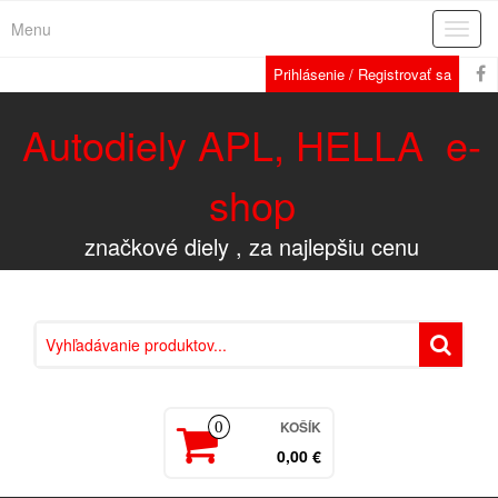
Menu
Rozba
navig
Prihlásenie / Registrovať sa
Autodiely APL, HELLA e-
shop
značkové diely , za najlepšiu cenu
KOŠÍK
0
0,00 €