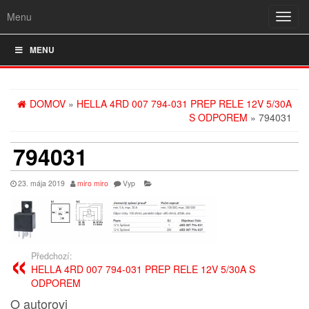
Menu
Rozba
navig
MENU
DOMOV
»
HELLA 4RD 007 794-031 PREP RELE 12V 5/30A
S ODPOREM
» 794031
794031
23. mája 2019
miro miro
Vyp
Předchozí:
HELLA 4RD 007 794-031 PREP RELE 12V 5/30A S
ODPOREM
O autorovi