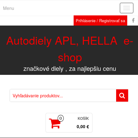
Menu
Rozba
navig
Prihlásenie / Registrovať sa
Autodiely APL, HELLA e-
shop
značkové diely , za najlepšiu cenu
KOŠÍK
0
0,00 €