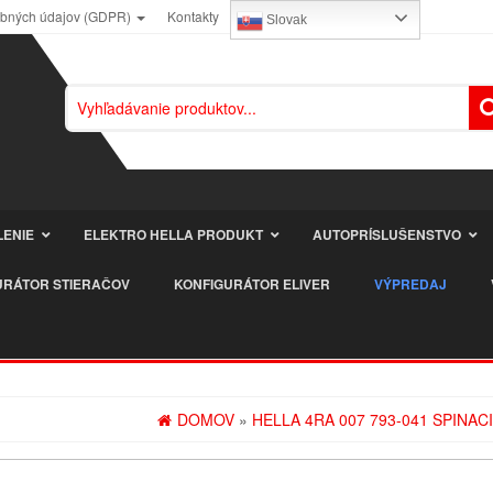
obných údajov (GDPR)
Kontakty
Slovak
LENIE
ELEKTRO HELLA PRODUKT
AUTOPRÍSLUŠENSTVO
URÁTOR STIERAČOV
KONFIGURÁTOR ELIVER
VÝPREDAJ
DOMOV
»
HELLA 4RA 007 793-041 SPINA