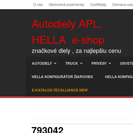
O nás
Obchodné podmienky
Certifikáty
Ochrana os
Autodiely APL,
HELLA e-shop
značkové diely , za najlepšiu cenu
AUTODIELY
TRUCK
PRÍVESY
OSVET
HELLA KONFIGURÁTOR ŽIAROVIEK
HELLA KONFIG
E-KATALOG TECALLIANCE NEW
793042