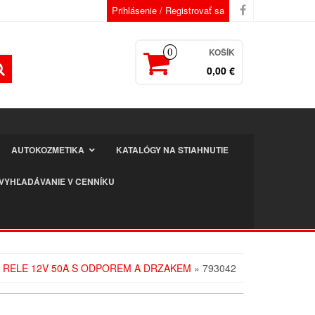
Prihlásenie / Registrovať sa
KOŠÍK
0
0,00 €
AUTOKOZMETIKA
KATALÓGY NA STIAHNUTIE
VYHĽADÁVANIE V CENNÍKU
CI RELE 12V 50A S ODPOREM A DRZAKEM
» 793042