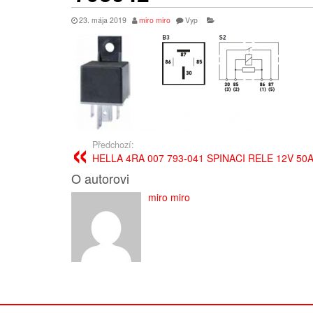
23. mája 2019
miro miro
Vyp
Předchozí:
HELLA 4RA 007 793-041 SPINACI RELE 12V 
O autorovi
miro miro