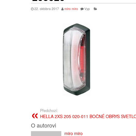
22. októbra 2017
miro miro
Vyp
Předchozí:
HELLA 2XS 205 020-011 BOČNÉ OBRYS SVETL
O autorovi
miro miro