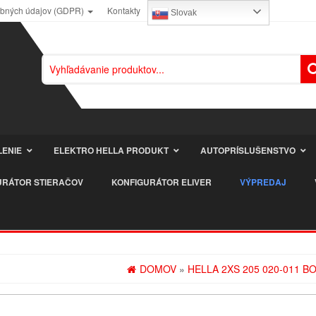
obných údajov (GDPR)
Kontakty
Slovak
LENIE
ELEKTRO HELLA PRODUKT
AUTOPRÍSLUŠENSTVO
URÁTOR STIERAČOV
KONFIGURÁTOR ELIVER
VÝPREDAJ
DOMOV
»
HELLA 2XS 205 020-011 