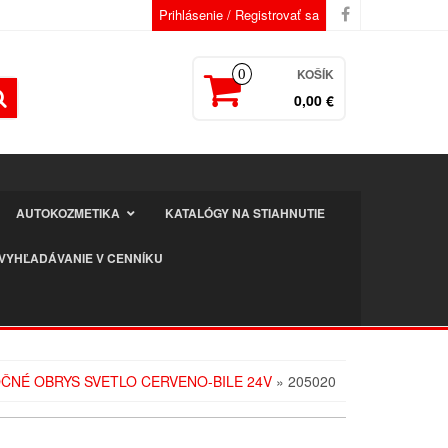
Prihlásenie / Registrovať sa
KOŠÍK
0
0,00 €
AUTOKOZMETIKA
KATALÓGY NA STIAHNUTIE
VYHĽADÁVANIE V CENNÍKU
BOČNÉ OBRYS SVETLO CERVENO-BILE 24V
» 205020