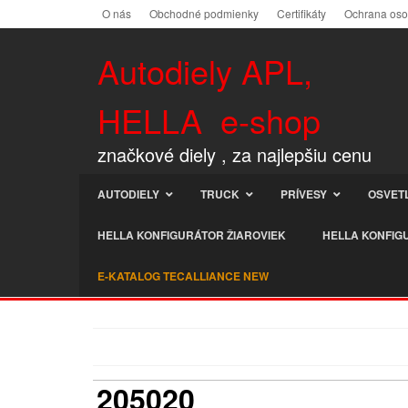
O nás
Obchodné podmienky
Certifikáty
Ochrana os
Autodiely APL,
HELLA e-shop
značkové diely , za najlepšiu cenu
AUTODIELY
TRUCK
PRÍVESY
OSVET
HELLA KONFIGURÁTOR ŽIAROVIEK
HELLA KONFIG
E-KATALOG TECALLIANCE NEW
205020