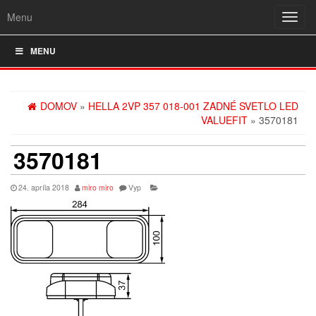
Menu
Rozba
navig
MENU
DOMOV
»
HELLA 2VP 357 018-001 ZADNÉ SVETLO LED
VALUEFIT
» 3570181
3570181
24. apríla 2018
miro miro
Vyp