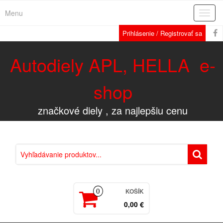
Menu
Rozba
navig
Prihlásenie / Registrovať sa
Autodiely APL, HELLA e-
shop
značkové diely , za najlepšiu cenu
KOŠÍK
0
0,00 €