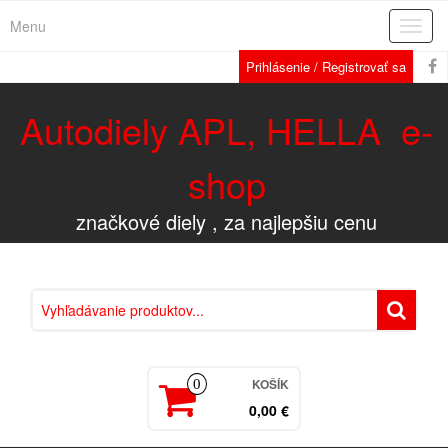
Menu
Rozba
navig
Prihlásenie / Registrovať sa
Autodiely APL, HELLA e-
shop
značkové diely , za najlepšiu cenu
KOŠÍK
0
0,00 €