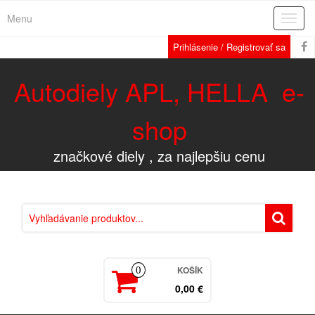
Menu
Rozba
navig
Prihlásenie / Registrovať sa
Autodiely APL, HELLA e-
shop
značkové diely , za najlepšiu cenu
KOŠÍK
0
0,00 €