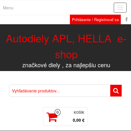
Menu
Rozba
navig
Prihlásenie / Registrovať sa
Autodiely APL, HELLA e-
shop
značkové diely , za najlepšiu cenu
KOŠÍK
0
0,00 €