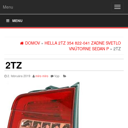
Menu
Rozba
navig
MENU
DOMOV
»
HELLA 2TZ 354 822-041 ZADNE SVETLO
VNÚTORNE SEDAN P
» 2TZ
2TZ
2. februára 2019
miro miro
Vyp