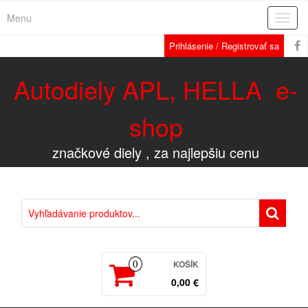
Menu
Rozba
navig
Prihlásenie / Registrovať sa
Autodiely APL, HELLA e-
shop
značkové diely , za najlepšiu cenu
KOŠÍK
0
0,00 €