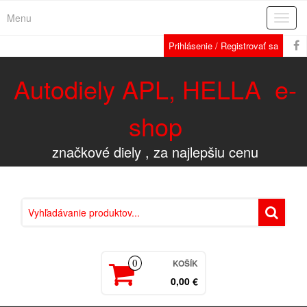
Menu
Rozba
navig
Prihlásenie / Registrovať sa
Autodiely APL, HELLA e-
shop
značkové diely , za najlepšiu cenu
KOŠÍK
0
0,00 €