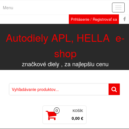
Menu
Rozba
navig
Prihlásenie / Registrovať sa
Autodiely APL, HELLA e-
shop
značkové diely , za najlepšiu cenu
KOŠÍK
0
0,00 €