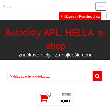
Menu
Rozba
navig
Prihlásenie / Registrovať sa
Autodiely APL, HELLA e-
shop
značkové diely , za najlepšiu cenu
KOŠÍK
0
0,00 €