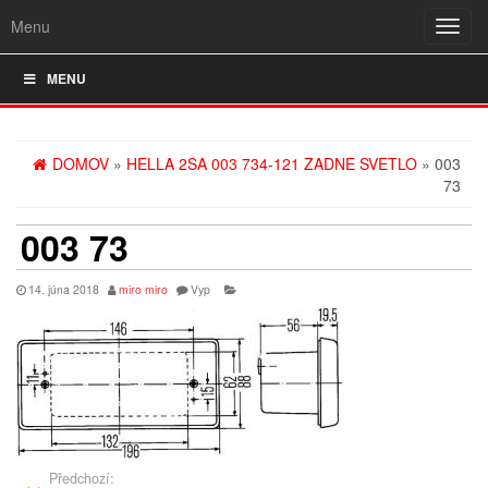
Menu
Rozba
navig
MENU
DOMOV
»
HELLA 2SA 003 734-121 ZADNE SVETLO
» 003
73
003 73
14. júna 2018
miro miro
Vyp
Předchozí: