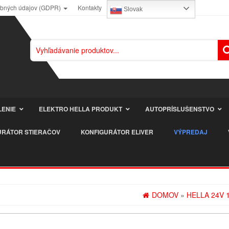
obných údajov (GDPR)
Kontakty
Slovak
LENIE
ELEKTRO HELLA PRODUKT
AUTOPRÍSLUŠENSTVO
URÁTOR STIERAČOV
KONFIGURÁTOR ELIVER
VÝPREDAJ
DOMOV
»
HELLA 24V 