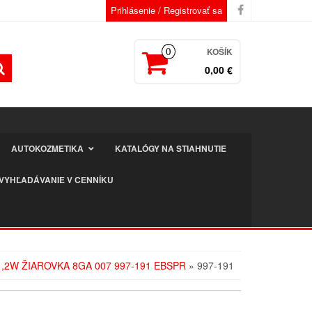
Prihlásenie / Registrovať sa
KOŠÍK
0
0,00 €
AUTOKOZMETIKA
KATALÓGY NA STIAHNUTIE
VYHĽADÁVANIE V CENNÍKU
1,2W ŽIAROVKA 8GA 007 997-191 EBSPR
» 997-191