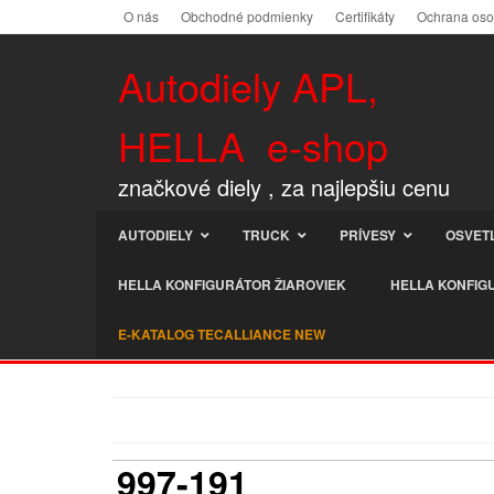
O nás
Obchodné podmienky
Certifikáty
Ochrana os
Autodiely APL,
HELLA e-shop
značkové diely , za najlepšiu cenu
AUTODIELY
TRUCK
PRÍVESY
OSVET
HELLA KONFIGURÁTOR ŽIAROVIEK
HELLA KONFIG
E-KATALOG TECALLIANCE NEW
997-191