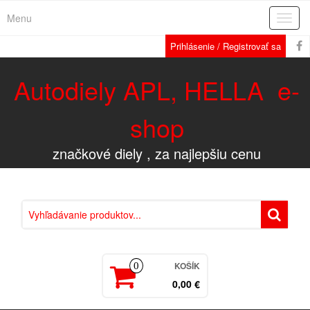
Menu
Rozba
navig
Prihlásenie / Registrovať sa
Autodiely APL, HELLA e-
shop
značkové diely , za najlepšiu cenu
KOŠÍK
0
0,00 €