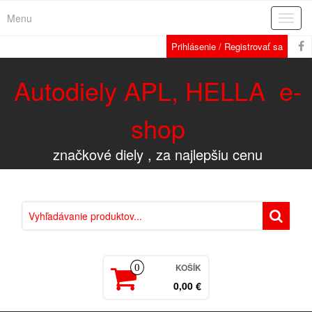
Menu
Rozba
navig
Prihlásenie / Registrovať sa
Autodiely APL, HELLA e-
shop
značkové diely , za najlepšiu cenu
KOŠÍK
0
0,00 €