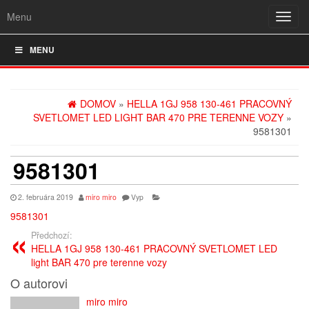
Menu
Rozba
navig
MENU
DOMOV
»
HELLA 1GJ 958 130-461 PRACOVNÝ
SVETLOMET LED LIGHT BAR 470 PRE TERENNE VOZY
»
9581301
9581301
2. februára 2019
miro miro
Vyp
9581301
Předchozí:
HELLA 1GJ 958 130-461 PRACOVNÝ SVETLOMET LED
light BAR 470 pre terenne vozy
O autorovi
miro miro