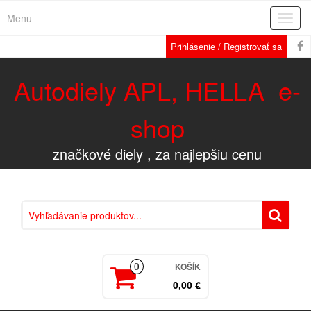
Menu
Rozba
navig
Prihlásenie / Registrovať sa
Autodiely APL, HELLA e-
shop
značkové diely , za najlepšiu cenu
KOŠÍK
0
0,00 €