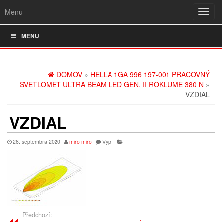
Menu
Rozba
navig
MENU
DOMOV
»
HELLA 1GA 996 197-001 PRACOVNÝ
SVETLOMET ULTRA BEAM LED GEN. II ROKLUME 380 N
»
VZDIAL
VZDIAL
26. septembra 2020
miro miro
Vyp
Předchozí: