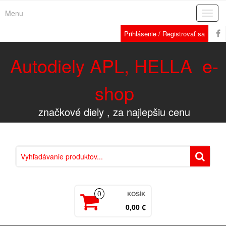
Menu
Rozba
navig
Prihlásenie / Registrovať sa
Autodiely APL, HELLA e-
shop
značkové diely , za najlepšiu cenu
KOŠÍK
0
0,00 €