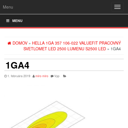
Menu
Rozba
navig
MENU
DOMOV
»
HELLA 1GA 357 106-022 VALUEFIT PRACOVNÝ
SVETLOMET LED 2500 LUMENU S2500 LED
» 1GA4
1GA4
1. februára 2019
miro miro
Vyp