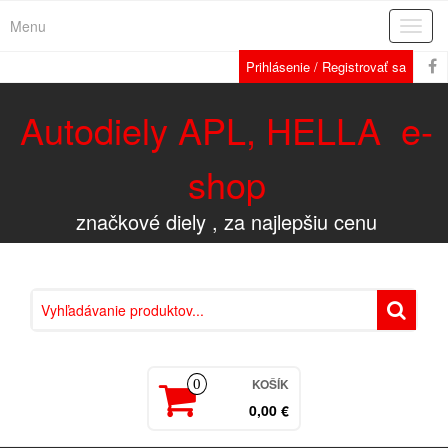
Menu
Rozba
navig
Prihlásenie / Registrovať sa
Autodiely APL, HELLA e-
shop
značkové diely , za najlepšiu cenu
KOŠÍK
0
0,00 €