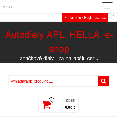
Menu
Rozba
navig
Prihlásenie / Registrovať sa
Autodiely APL, HELLA e-
shop
značkové diely , za najlepšiu cenu
KOŠÍK
0
0,00 €