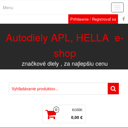
Menu
Rozba
navig
Prihlásenie / Registrovať sa
Autodiely APL, HELLA e-
shop
značkové diely , za najlepšiu cenu
KOŠÍK
0
0,00 €