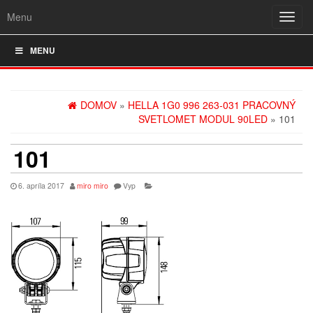
Menu
Rozba
navig
MENU
DOMOV
»
HELLA 1G0 996 263-031 PRACOVNÝ
SVETLOMET MODUL 90LED
» 101
101
6. apríla 2017
miro miro
Vyp