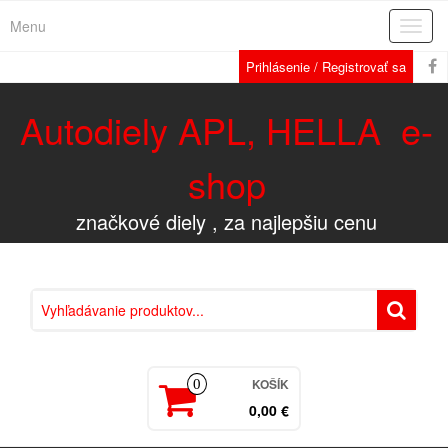
Menu
Rozba
navig
Prihlásenie / Registrovať sa
Autodiely APL, HELLA e-
shop
značkové diely , za najlepšiu cenu
KOŠÍK
0
0,00 €