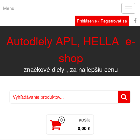
Menu
Rozba
navig
Prihlásenie / Registrovať sa
Autodiely APL, HELLA e-
shop
značkové diely , za najlepšiu cenu
KOŠÍK
0
0,00 €