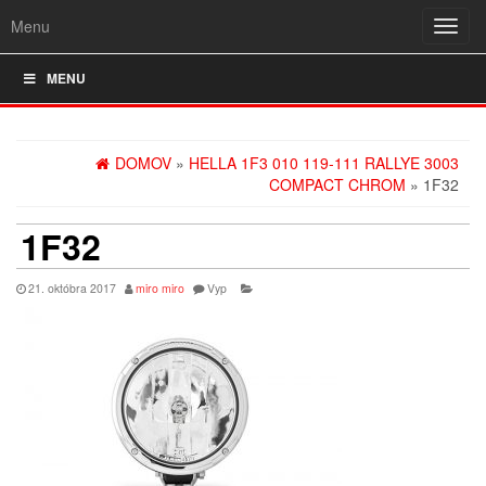
Menu
Rozba
navig
MENU
DOMOV
»
HELLA 1F3 010 119-111 RALLYE 3003
COMPACT CHROM
» 1F32
1F32
21. októbra 2017
miro miro
Vyp