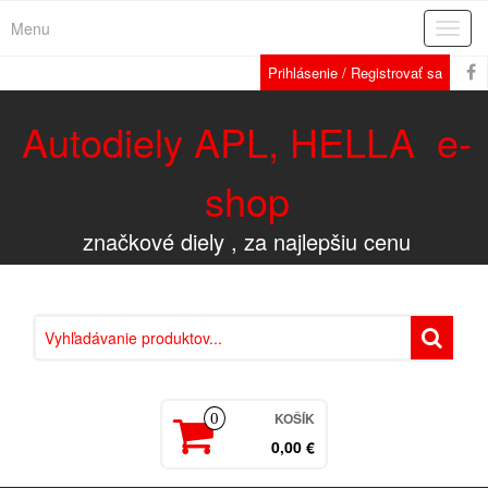
Menu
Rozba
navig
Prihlásenie / Registrovať sa
Autodiely APL, HELLA e-
shop
značkové diely , za najlepšiu cenu
KOŠÍK
0
0,00 €