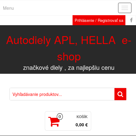
Menu
Rozba
navig
Prihlásenie / Registrovať sa
Autodiely APL, HELLA e-
shop
značkové diely , za najlepšiu cenu
KOŠÍK
0
0,00 €