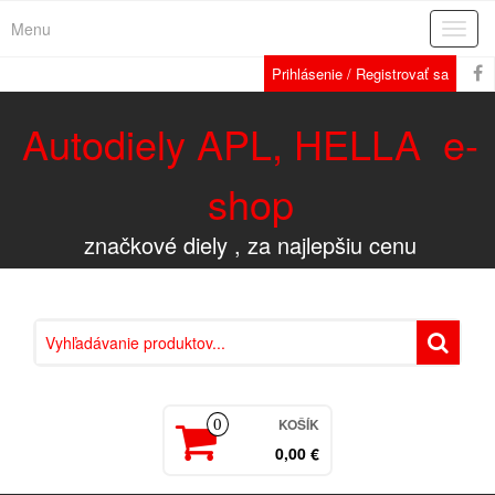
Menu
Rozba
navig
Prihlásenie / Registrovať sa
Autodiely APL, HELLA e-
shop
značkové diely , za najlepšiu cenu
KOŠÍK
0
0,00 €