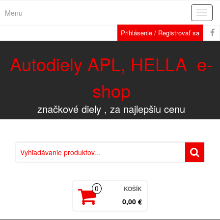
Menu
Rozba
navig
Prihlásenie / Registrovať sa
Autodiely APL, HELLA e-
shop
značkové diely , za najlepšiu cenu
KOŠÍK
0
0,00 €