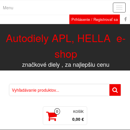
Menu
Rozba
navig
Prihlásenie / Registrovať sa
Autodiely APL, HELLA e-
shop
značkové diely , za najlepšiu cenu
KOŠÍK
0
0,00 €