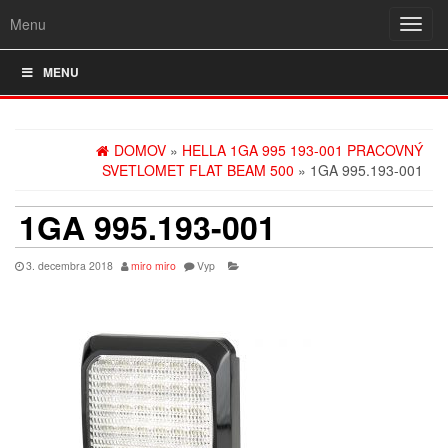
Menu
Rozba
navig
MENU
DOMOV
»
HELLA 1GA 995 193-001 PRACOVNÝ
SVETLOMET FLAT BEAM 500
» 1GA 995.193-001
1GA 995.193-001
3. decembra 2018
miro miro
Vyp