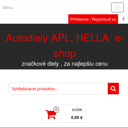
Menu
Rozba
navig
Prihlásenie / Registrovať sa
Autodiely APL, HELLA e-
shop
značkové diely , za najlepšiu cenu
KOŠÍK
0
0,00 €