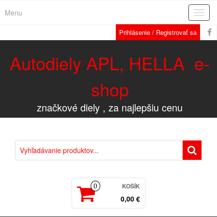
Menu
Rozba
navig
Prihlásenie / Registrovať sa
Autodiely APL, HELLA e-
shop
značkové diely , za najlepšiu cenu
KOŠÍK
0
0,00 €