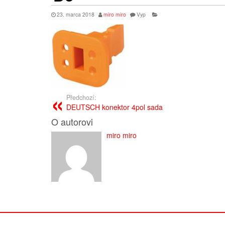
23. marca 2018
miro miro
Vyp
Předchozí:
DEUTSCH konektor 4pol sada
O autorovi
miro miro