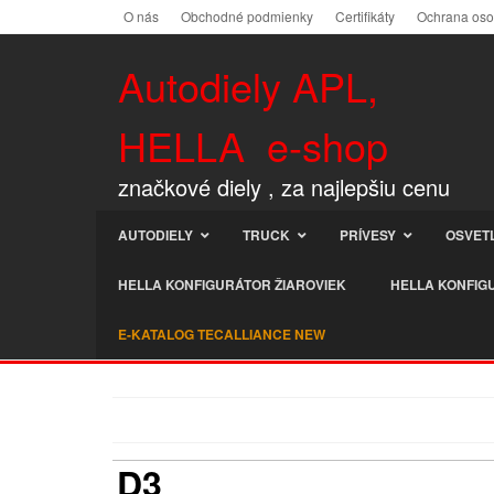
O nás
Obchodné podmienky
Certifikáty
Ochrana os
Autodiely APL,
HELLA e-shop
značkové diely , za najlepšiu cenu
AUTODIELY
TRUCK
PRÍVESY
OSVET
HELLA KONFIGURÁTOR ŽIAROVIEK
HELLA KONFIG
E-KATALOG TECALLIANCE NEW
D3