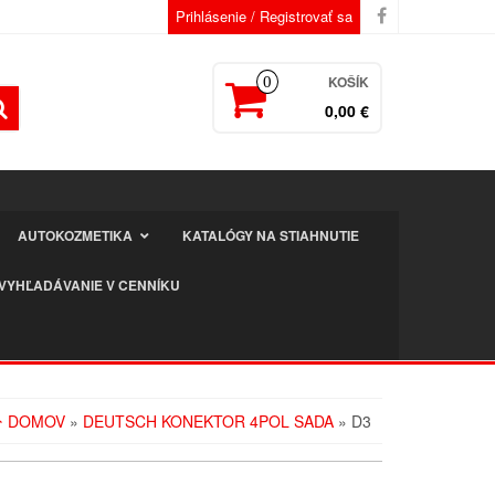
Prihlásenie / Registrovať sa
KOŠÍK
0
0,00 €
AUTOKOZMETIKA
KATALÓGY NA STIAHNUTIE
VYHĽADÁVANIE V CENNÍKU
DOMOV
»
DEUTSCH KONEKTOR 4POL SADA
» D3