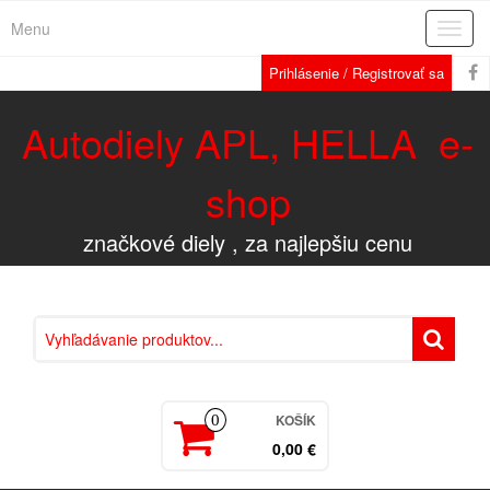
Menu
Rozba
navig
Prihlásenie / Registrovať sa
Autodiely APL, HELLA e-
shop
značkové diely , za najlepšiu cenu
KOŠÍK
0
0,00 €