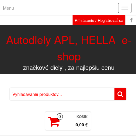
Menu
Rozba
navig
Prihlásenie / Registrovať sa
Autodiely APL, HELLA e-
shop
značkové diely , za najlepšiu cenu
KOŠÍK
0
0,00 €