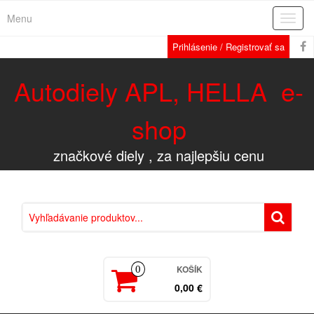
Menu
Rozba
navig
Prihlásenie / Registrovať sa
Autodiely APL, HELLA e-
shop
značkové diely , za najlepšiu cenu
KOŠÍK
0
0,00 €