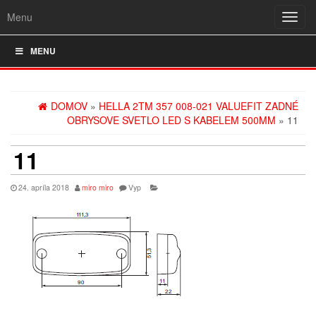
Menu
Rozba
navig
MENU
DOMOV
»
HELLA 2TM 357 008-021 VALUEFIT ZADNÉ
OBRYSOVE SVETLO LED S KABELEM 500MM
» 11
11
24. apríla 2018
miro miro
Vyp