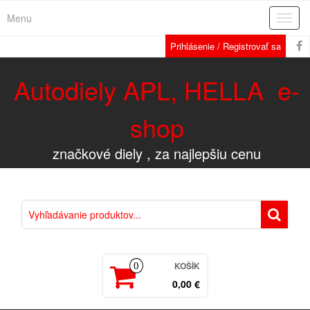
Menu
Rozba
navig
Prihlásenie / Registrovať sa
Autodiely APL, HELLA e-
shop
značkové diely , za najlepšiu cenu
KOŠÍK
0
0,00 €