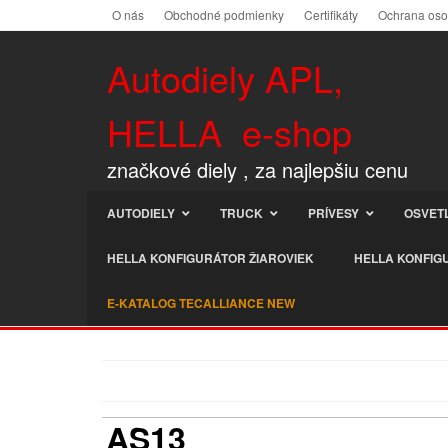
O nás
Obchodné podmienky
Certifikáty
Ochrana os
Autodiely APL,
HELLA e-shop
značkové diely , za najlepšiu cenu
AUTODIELY
TRUCK
PRÍVESY
OSVET
HELLA KONFIGURÁTOR ŽIAROVIEK
HELLA KONFIG
E-KATALOG TECALLIANCE NEW
AS13