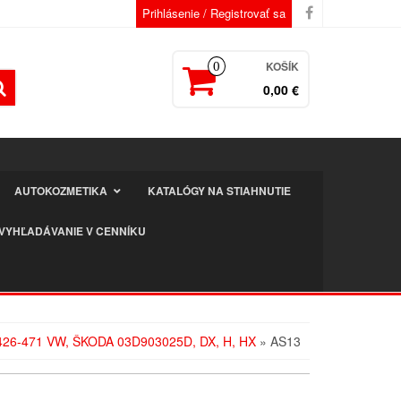
Prihlásenie / Registrovať sa
KOŠÍK
0
0,00 €
AUTOKOZMETIKA
KATALÓGY NA STIAHNUTIE
VYHĽADÁVANIE V CENNÍKU
26-471 VW, ŠKODA 03D903025D, DX, H, HX
» AS13