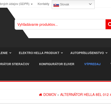
obných údajov (GDPR)
Kontakty
Slovak
LENIE
ELEKTRO HELLA PRODUKT
AUTOPRÍSLUŠENSTVO
URÁTOR STIERAČOV
KONFIGURÁTOR ELIVER
VÝPREDAJ
DOMOV
»
ALTERNÁTOR HELLA 8EL 012 4