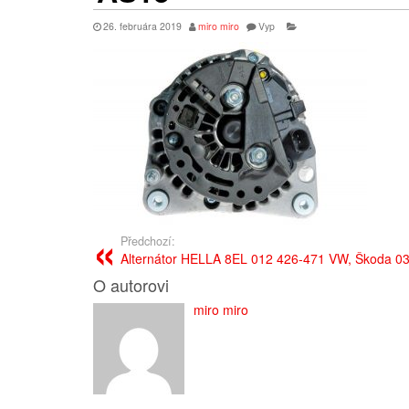
26. februára 2019
miro miro
Vyp
Předchozí:
Alternátor HELLA 8EL 012 426-471 VW, Škoda 0
O autorovi
miro miro