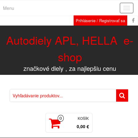
Menu
Rozba
navig
Prihlásenie / Registrovať sa
Autodiely APL, HELLA e-
shop
značkové diely , za najlepšiu cenu
KOŠÍK
0
0,00 €