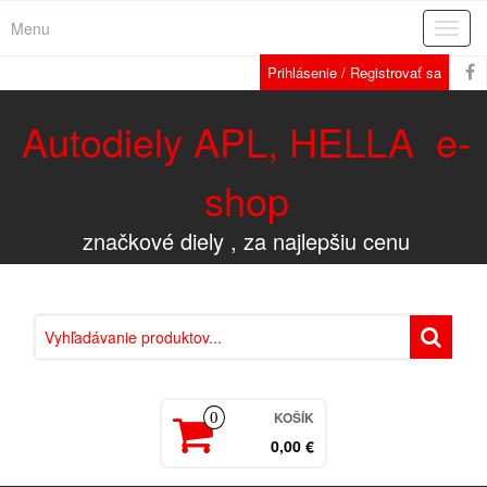
Menu
Rozba
navig
Prihlásenie / Registrovať sa
Autodiely APL, HELLA e-
shop
značkové diely , za najlepšiu cenu
KOŠÍK
0
0,00 €