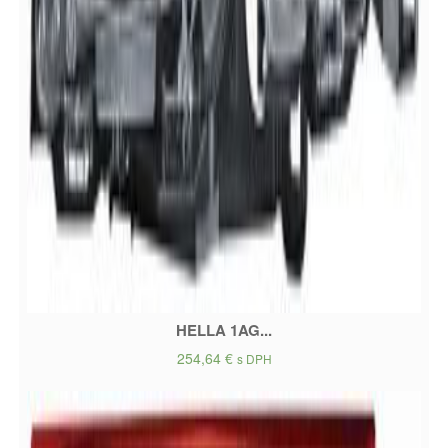
HELLA 1AG...
254,64
€
s DPH