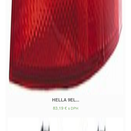
HELLA 9EL...
83,19
€
s DPH