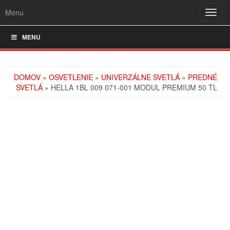
Menu
Rozba
navig
MENU
DOMOV
»
OSVETLENIE
»
UNIVERZÁLNE SVETLÁ
»
PREDNÉ
SVETLÁ
» HELLA 1BL 009 071-001 MODUL PREMIUM 50 TL