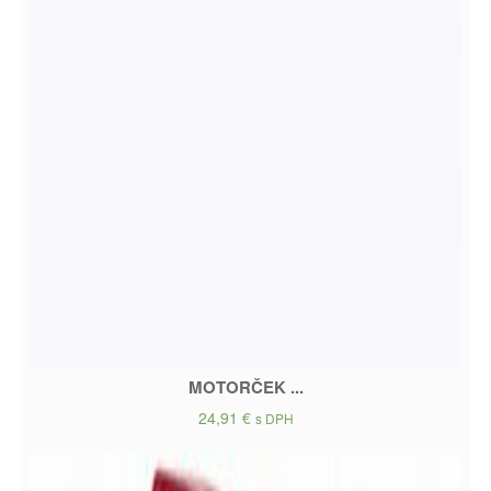
MOTORČEK ...
24,91
€
s DPH