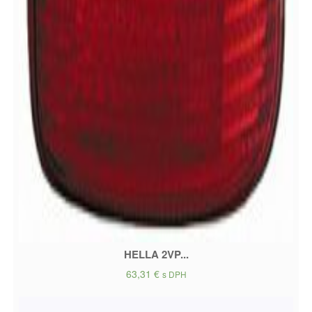
HELLA 2VP...
63,31
€
s DPH