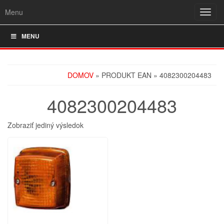
Menu
Rozba
navig
MENU
DOMOV
» PRODUKT EAN » 4082300204483
4082300204483
Zobraziť jediný výsledok