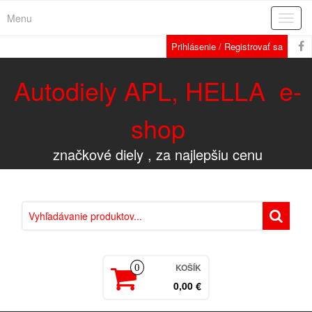
Menu
Rozba
navig
Prihlásenie / Registrovať sa
Autodiely APL, HELLA e-
shop
značkové diely , za najlepšiu cenu
KOŠÍK
0
0,00 €