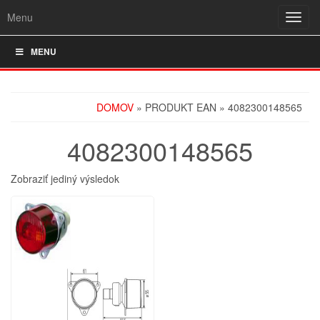
Menu
Rozba
navig
MENU
DOMOV
» PRODUKT EAN » 4082300148565
4082300148565
Zobraziť jediný výsledok