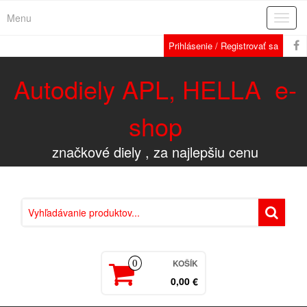
Menu
Rozba
navig
Prihlásenie / Registrovať sa
Autodiely APL, HELLA e-
shop
značkové diely , za najlepšiu cenu
KOŠÍK
0
0,00 €