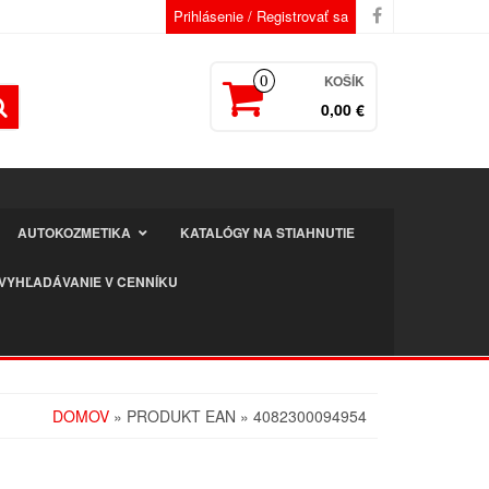
Prihlásenie / Registrovať sa
KOŠÍK
0
0,00 €
AUTOKOZMETIKA
KATALÓGY NA STIAHNUTIE
VYHĽADÁVANIE V CENNÍKU
DOMOV
» PRODUKT EAN » 4082300094954