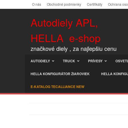
O nás
Obchodné podmienky
Certifikáty
Ochrana os
Autodiely APL,
HELLA e-shop
značkové diely , za najlepšiu cenu
AUTODIELY
TRUCK
PRÍVESY
OSVET
HELLA KONFIGURÁTOR ŽIAROVIEK
HELLA KONFIG
E-KATALOG TECALLIANCE NEW