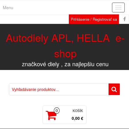
Menu
Rozba
navig
Prihlásenie / Registrovať sa
Autodiely APL, HELLA e-
shop
značkové diely , za najlepšiu cenu
KOŠÍK
0
0,00 €