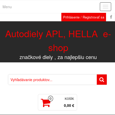
Menu
Rozba
navig
Prihlásenie / Registrovať sa
Autodiely APL, HELLA e-
shop
značkové diely , za najlepšiu cenu
KOŠÍK
0
0,00 €