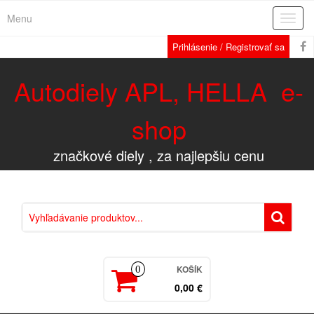
Menu
Rozba
navig
Prihlásenie / Registrovať sa
Autodiely APL, HELLA e-
shop
značkové diely , za najlepšiu cenu
KOŠÍK
0
0,00 €