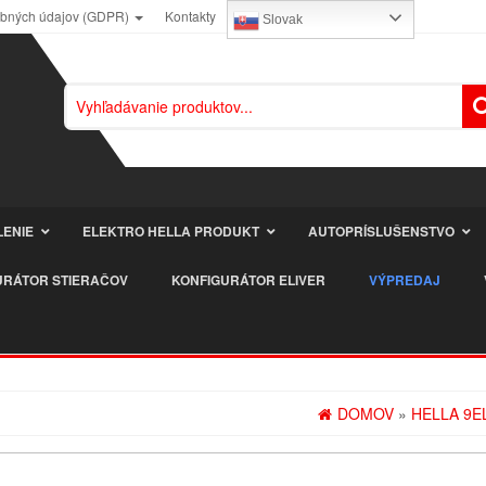
obných údajov (GDPR)
Kontakty
Slovak
LENIE
ELEKTRO HELLA PRODUKT
AUTOPRÍSLUŠENSTVO
URÁTOR STIERAČOV
KONFIGURÁTOR ELIVER
VÝPREDAJ
DOMOV
»
HELLA 9E