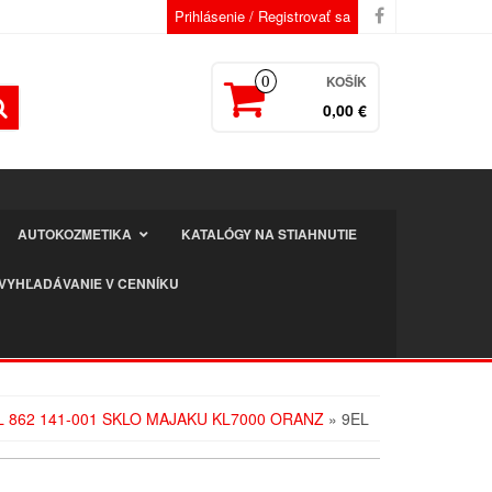
Prihlásenie / Registrovať sa
KOŠÍK
0
0,00 €
AUTOKOZMETIKA
KATALÓGY NA STIAHNUTIE
VYHĽADÁVANIE V CENNÍKU
L 862 141-001 SKLO MAJAKU KL7000 ORANZ
» 9EL