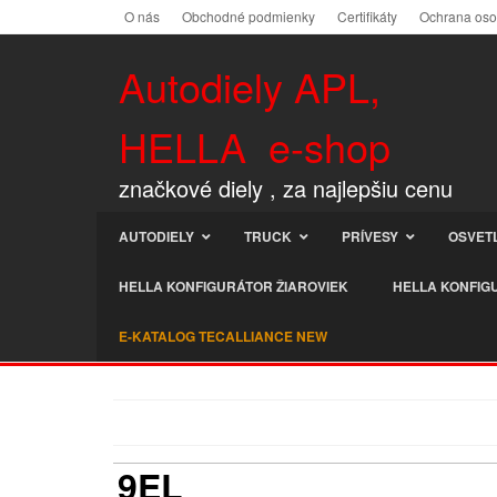
O nás
Obchodné podmienky
Certifikáty
Ochrana os
Autodiely APL,
HELLA e-shop
značkové diely , za najlepšiu cenu
AUTODIELY
TRUCK
PRÍVESY
OSVET
HELLA KONFIGURÁTOR ŽIAROVIEK
HELLA KONFIG
E-KATALOG TECALLIANCE NEW
9EL